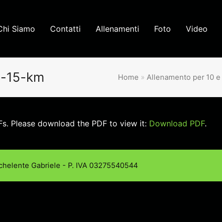
Chi Siamo
Contatti
Allenamenti
Foto
Video
e-15-km
Home
»
Allenamento per 10 e
s. Please download the PDF to view it:
Download PDF
.
chelente Gabriele - P. IVA 03275540544