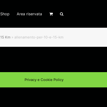
Shop
Area riservata
 15 Km
»
allenamento-per-10-e-15-km
Privacy e Cookie Policy