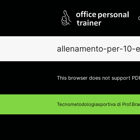
allenamento-per-10-
This browser does not support PDF
Tecnometodologiasportiva di Prof.Bra