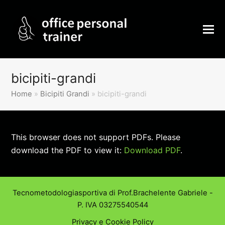
bicipiti-grandi
Home
»
Bicipiti Grandi
»
bicipiti-grandi
This browser does not support PDFs. Please
download the PDF to view it:
Download PDF
.
Tecnometodologiasportiva di Prof.Brachelente Gabriele -
P. IVA 03275540544
Privacy e Cookie Policy