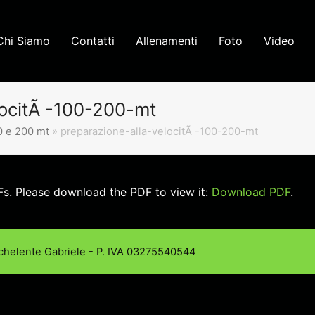
Chi Siamo
Contatti
Allenamenti
Foto
Video
locitÃ -100-200-mt
00 e 200 mt
»
preparazione-alla-velocitÃ -100-200-mt
s. Please download the PDF to view it:
Download PDF
.
chelente Gabriele - P. IVA 03275540544