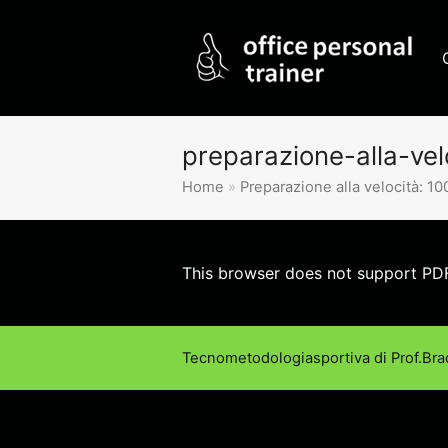
preparazione-alla-ve
Home
»
Preparazione alla velocità: 1
This browser does not support PDF
Tecnometodologiasportiva di Prof.Bra