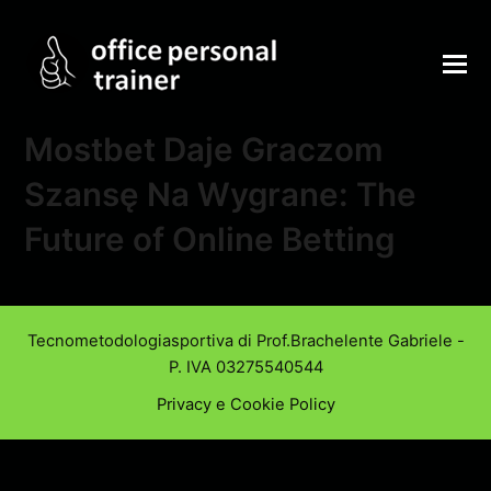
Mostbet Daje Graczom
Szansę Na Wygrane: The
Future of Online Betting
Tecnometodologiasportiva di Prof.Brachelente Gabriele -
P. IVA 03275540544
Privacy e Cookie Policy